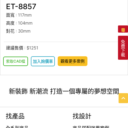
ET-8857
面寬 : 117mm
高度 : 104mm
對花 : 30mm
免
費
建議售價 : $1251
下
載
觀看更多案例
索取CAD檔
加入詢價車
新裝飾 新潮流 打造一個專屬的夢想空間
找產品
找設計