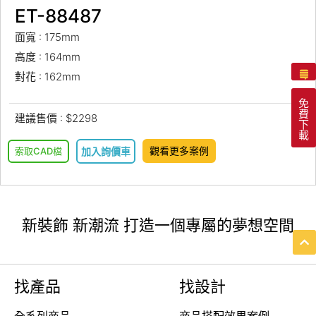
ET-88487
面寬 : 175mm
高度 : 164mm
對花 : 162mm
免
費
建議售價 : $2298
下
載
觀看更多案例
索取CAD檔
加入詢價車
新裝飾 新潮流 打造一個專屬的夢想空間
找產品
找設計