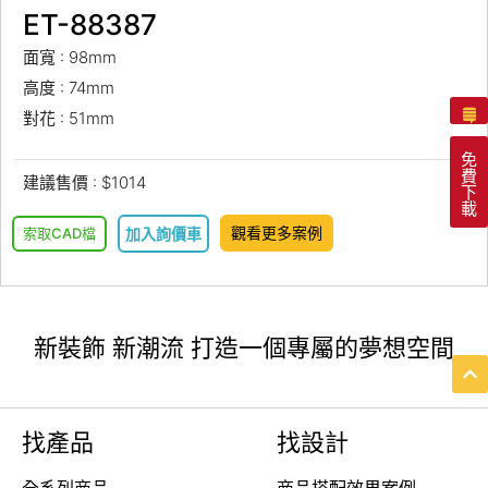
ET-88387
面寬 : 98mm
高度 : 74mm
對花 : 51mm
免
費
建議售價 : $1014
下
載
觀看更多案例
索取CAD檔
加入詢價車
新裝飾 新潮流 打造一個專屬的夢想空間
找產品
找設計