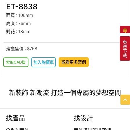
ET-8838
面寬 : 108mm
高度 : 76mm
對花 : 18mm
免
費
建議售價 : $768
下
載
觀看更多案例
索取CAD檔
加入詢價車
新裝飾 新潮流 打造一個專屬的夢想空間
找產品
找設計