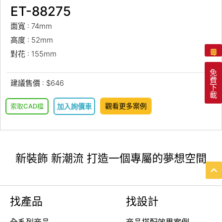
ET-88275
面寬 : 74mm
高度 : 52mm
對花 : 155mm
免
費
建議售價 : $646
下
載
觀看更多案例
索取CAD檔
加入詢價車
新裝飾 新潮流 打造一個專屬的夢想空間
找產品
找設計