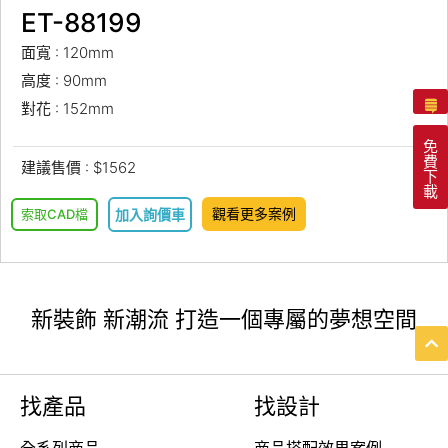
ET-88199
面寬 : 120mm
高度 : 90mm
對花 : 152mm
免
費
建議售價 : $1562
下
載
觀看更多案例
索取CAD檔
加入詢價車
新裝飾 新潮流 打造一個專屬的夢想空間
找產品
找設計