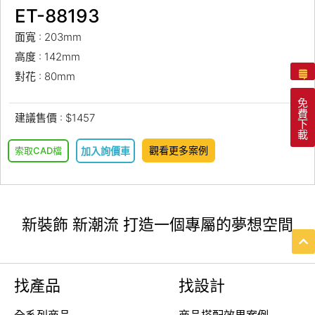
ET-88193
面寬 : 203mm
高度 : 142mm
對花 : 80mm
免
費
建議售價 : $1457
下
載
觀看更多案例
索取CAD檔
加入詢價車
新裝飾 新潮流 打造一個專屬的夢想空間
找產品
找設計