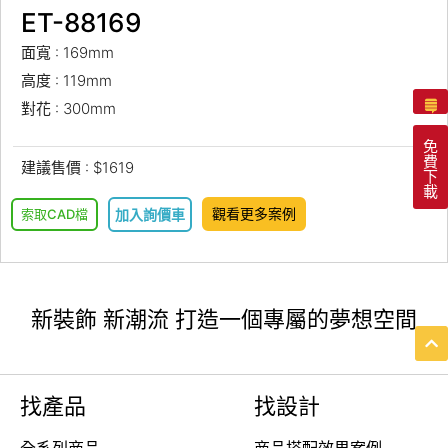
ET-88169
面寬 : 169mm
高度 : 119mm
對花 : 300mm
免
費
建議售價 : $1619
下
載
觀看更多案例
索取CAD檔
加入詢價車
新裝飾 新潮流 打造一個專屬的夢想空間
找產品
找設計