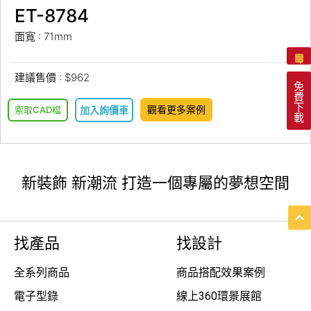
ET-8784
面寬 : 71mm
建議售價 : $962
免
費
下
觀看更多案例
索取CAD檔
加入詢價車
載
新裝飾 新潮流 打造一個專屬的夢想空間
找產品
找設計
全系列商品
商品搭配效果案例
電子型錄
線上360環景展館