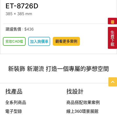
ET-8726D
385 x 385 mm
建議售價 : $436
免
費
下
觀看更多案例
索取CAD檔
加入詢價車
載
新裝飾 新潮流 打造一個專屬的夢想空間
找產品
找設計
全系列商品
商品搭配效果案例
電子型錄
線上360環景展館