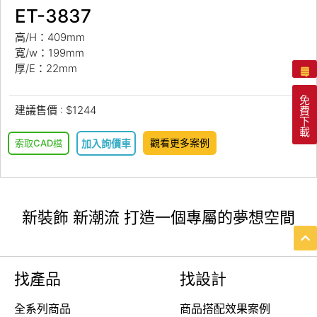
ET-3837
高/H：409mm
寬/w：199mm
厚/E：22mm
免
建議售價 : $1244
費
下
載
觀看更多案例
索取CAD檔
加入詢價車
新裝飾 新潮流 打造一個專屬的夢想空間
找產品
找設計
全系列商品
商品搭配效果案例