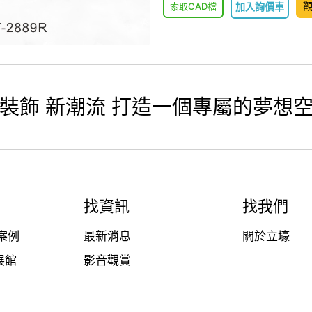
索取CAD檔
加入詢價車
裝飾 新潮流 打造一個專屬的夢想
找資訊
找我們
案例
最新消息
關於立壕
展館
影音觀賞