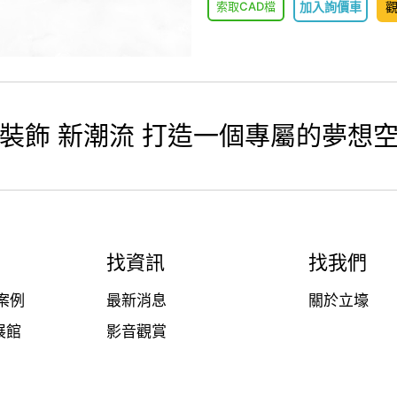
索取CAD檔
加入詢價車
裝飾 新潮流 打造一個專屬的夢想
找資訊
找我們
案例
最新消息
關於立壕
展館
影音觀賞