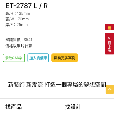
ET-2787 L / R
高/H：135mm
寬/W：70mm
厚/E：25mm
免
建議售價 : $541
費
價格以單片計算
下
載
觀看更多案例
索取CAD檔
加入詢價車
新裝飾 新潮流 打造一個專屬的夢想空間
找產品
找設計