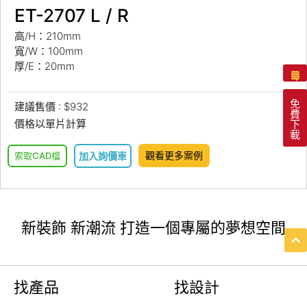
ET-2707 L / R
高/H：210mm
寬/W：100mm
厚/E：20mm
免
建議售價 : $932
費
價格以單片計算
下
載
觀看更多案例
索取CAD檔
加入詢價車
新裝飾 新潮流 打造一個專屬的夢想空間
找產品
找設計