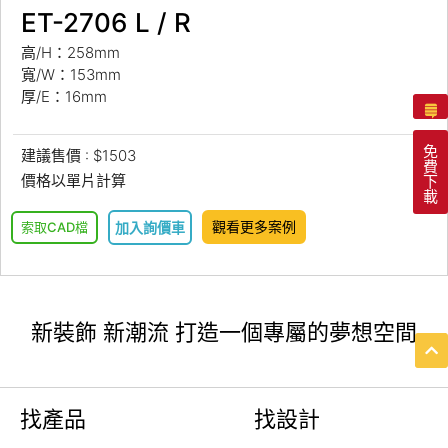
ET-2706 L / R
高/H：258mm
寬/W：153mm
厚/E：16mm
免
建議售價 : $1503
費
價格以單片計算
下
載
觀看更多案例
索取CAD檔
加入詢價車
新裝飾 新潮流 打造一個專屬的夢想空間
找產品
找設計