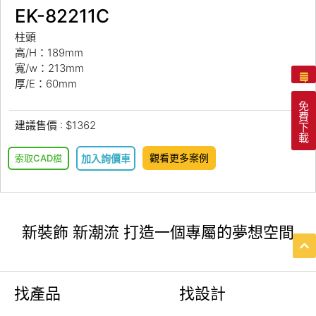
EK-82211C
柱頭
高/H：189mm
寬/w：213mm
厚/E：60mm
免
費
建議售價 : $1362
下
載
觀看更多案例
索取CAD檔
加入詢價車
新裝飾 新潮流 打造一個專屬的夢想空間
找產品
找設計