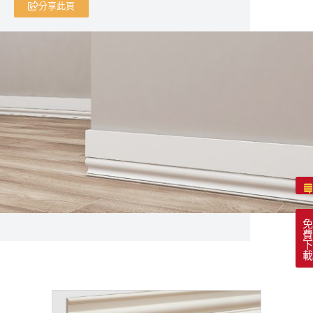
分享此頁
免
費
下
載